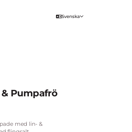
Svenska
- & Pumpafrö
pade med lin- &
 flingsalt