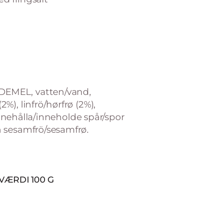
EMEL, vatten/vand,
), linfrö/hørfrø (2%),
 innehålla/inneholde spår/spor
 sesamfrö/sesamfrø.
ÆRDI 100 G