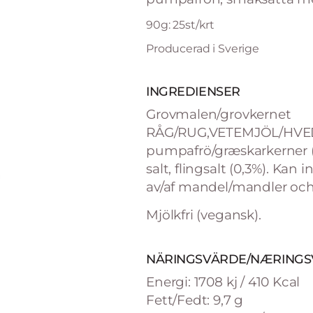
90g: 25st/krt
Producerad i Sverige
INGREDIENSER
Grovmalen/grovkernet
RÅG/RUG,VETEMJÖL/HVED
pumpafrö/græskarkerner (2%
salt, flingsalt (0,3%). Kan
av/af mandel/mandler och
Mjölkfri (vegansk).
NÄRINGSVÄRDE/NÆRINGSV
Energi: 1708 kj / 410 Kcal
Fett/Fedt: 9,7 g