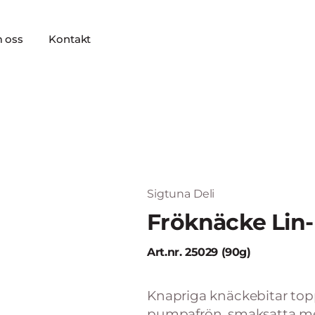
 oss
Kontakt
Sigtuna Deli
Fröknäcke Lin
Art.nr. 25029 (90g)
Knapriga knäckebitar top
pumpafrön, smaksatta med